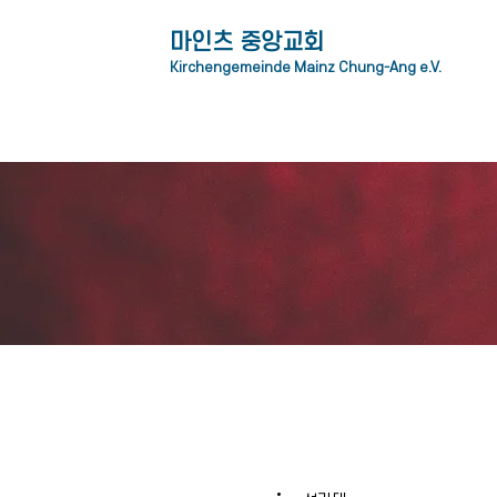
​마인츠 중앙교회
Kirchengemeinde Mainz Chung-Ang e.V.