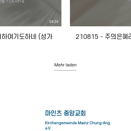
04:24
널위하여기도하네 (성가
210815 - 주의은혜
Mehr laden
​마인츠 중앙교회
Kirchengemeinde Mainz Chung-Ang
02:28
03:29
e.V.