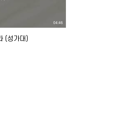
04:46
라 (성가대)
02:36