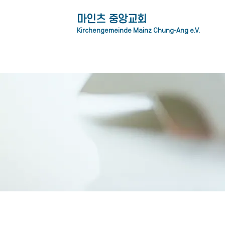
​마인츠 중앙교회
Kirchengemeinde Mainz Chung-Ang e.V.