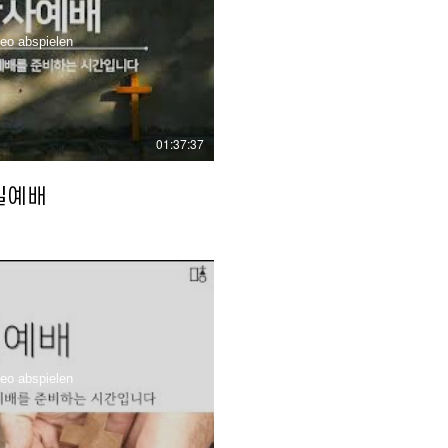
eo abspielen
01:37:37
주일예배
eo abspielen