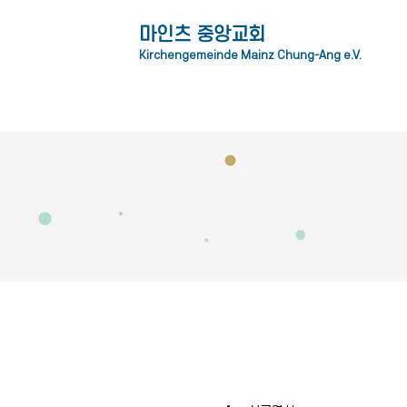
​마인츠 중앙교회
Kirchengemeinde Mainz Chung-Ang e.V.