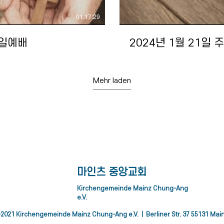
01:17:29
주일예배
2024년 1월 21일
Mehr laden
eo abspielen
eo abspielen
Vid
​마인츠 중앙교회
01:14:32
01:39:29
Kirchengemeinde Mainz Chung-Ang
e.V.
주일 예배
주일 예배
2022년 4월 17일 
2021 Kirchengemeinde Mainz Chung-Ang e.V. | Berliner Str. 37 55131 Mai