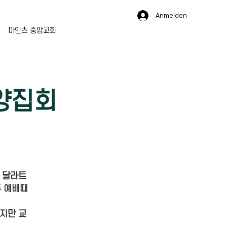
Anmelden
마인츠 중앙교회
양집회
 달라트
주 예배때
지만 교