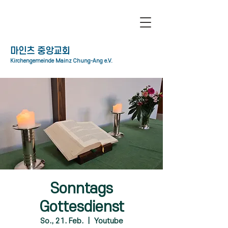
​마인츠 중앙교회
Kirchengemeinde Mainz Chung-Ang e.V.
Sonntags
Gottesdienst
So., 21. Feb.
  |  
Youtube