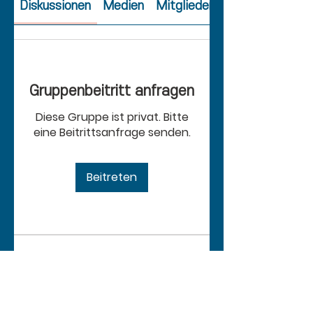
Diskussionen
Medien
Mitglieder
Gruppenbeitritt anfragen
Diese Gruppe ist privat. Bitte
eine Beitrittsanfrage senden.
Beitreten
Info
Willkommen in der Gruppe! Hier
kannst du dich mit anderen
Mi
...