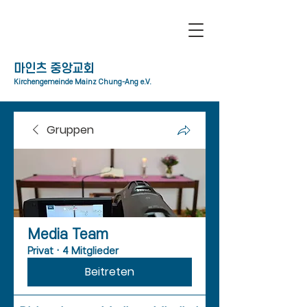
​마인츠 중앙교회
Kirchengemeinde Mainz Chung-Ang e.V.
Gruppen
Media Team
Privat
·
4 Mitglieder
Beitreten