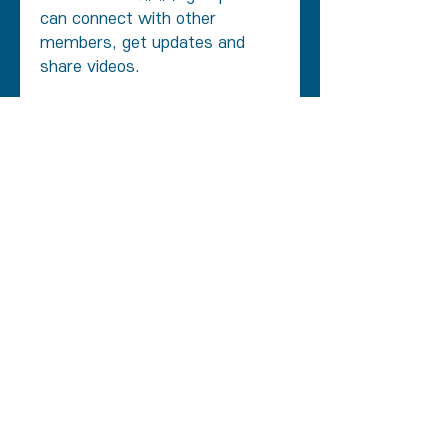
can connect with other 
members, get updates and 
share videos.
Gruppenaktivität: Letzte
30 Tage
0
Neue Beiträge
0
Neu Mitglieder
​마인츠 중앙교회