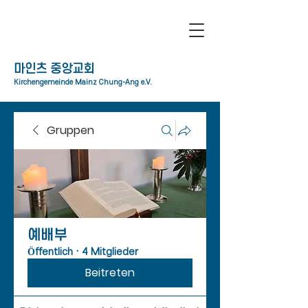
​마인츠 중앙교회
Kirchengemeinde Mainz Chung-Ang e.V.
Gruppen
예배부
Öffentlich
·
4 Mitglieder
Beitreten