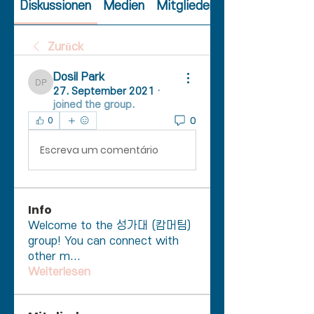
Diskussionen
Medien
Mitglieder
Zurück
Dosil Park
Dosil Park
27. September 2021
·
joined the group.
0
0
Escreva um comentário
Info
Welcome to the 성가대 (캄머팀)
group! You can connect with
other m
...
Weiterlesen