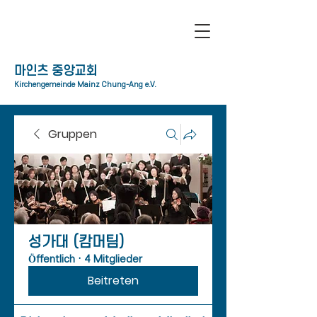
​마인츠 중앙교회
Kirchengemeinde Mainz Chung-Ang e.V.
Gruppen
성가대 (캄머팀)
Öffentlich
·
4 Mitglieder
Beitreten