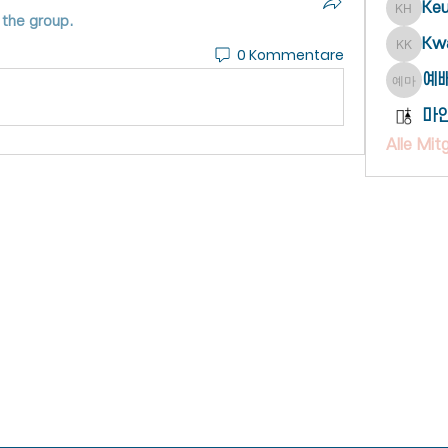
Ke
Keunh
 the group.
Kwa
0 Kommentare
Kwang 
예
예배부 
마
Alle Mit