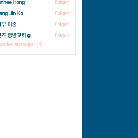
unhee Hong
Folgen
ee Hong
ng Jin Ko
Folgen
Jin Ko
배부 마중
Folgen
마중
인츠 중앙교회
Folgen
glieder anzeigen (4)