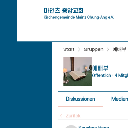
​마인츠 중앙교회
Kirchengemeinde Mainz Chung-Ang e.V.
Start
Gruppen
예배부
예배부
Öffentlich
·
4 Mitg
Diskussionen
Medien
Zurück