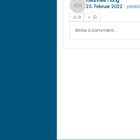
Keunhee Hong
23. Februar 2022
·
joined
Keunhee Hong
0
Write a comment...