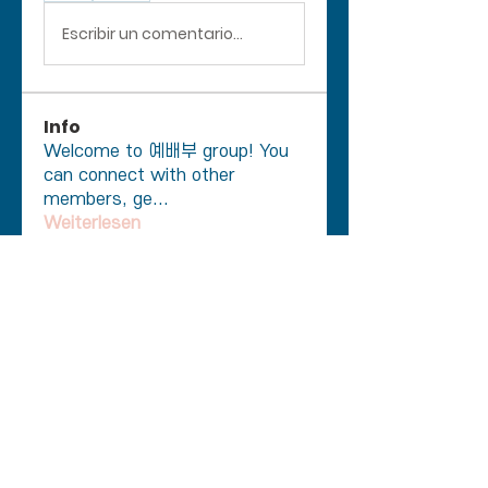
Escribir un comentario...
Info
Welcome to 예배부 group! You
can connect with other
members, ge
...
Weiterlesen
Mitglieder
Keunhee Hong
Folgen
Keunhee Hong
Kwang Jin Ko
Folgen
Kwang Jin Ko
예배부 마중
Folgen
예배부 마중
마인츠 중앙교회
Folgen
Alle Mitglieder anzeigen (4)