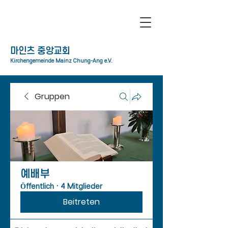
​마인츠 중앙교회
Kirchengemeinde Mainz Chung-Ang e.V.
Gruppen
예배부
Öffentlich
·
4 Mitglieder
Beitreten